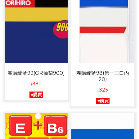
團購編號99(OR葡萄900)
團購編號98(第一三口內
20)
880
$
325
$
購買
購買