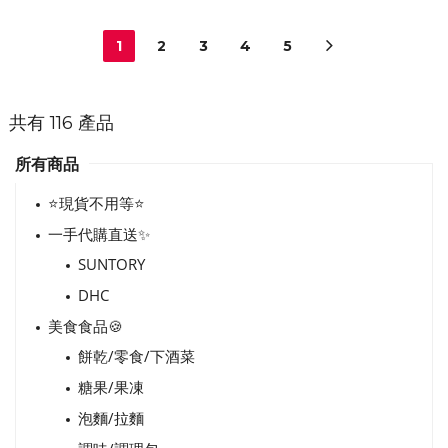
1
2
3
4
5
1
共有 116 產品
所有商品
⭐現貨不用等⭐
一手代購直送✨
SUNTORY
DHC
美食食品🍪
餅乾/零食/下酒菜
糖果/果凍
泡麵/拉麵