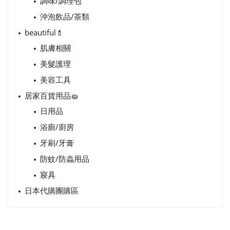
調味/調理包
沖泡飲品/茶類
beautiful💄
肌膚相關
美髮護理
美容工具
居家百貨用品🧽
日用品
浴廁/廚房
牙刷/牙膏
防蚊/防蟲用品
寢具
日本代購團購區