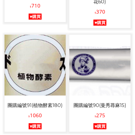
花60)
710
$
370
$
購買
購買
團購編號91(植物酵素180)
團購編號90(曼秀蕁麻15)
1060
275
$
$
購買
購買