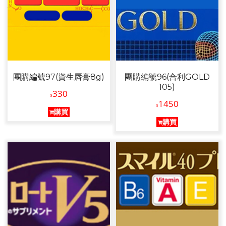
團購編號97(資生唇膏8g)
團購編號96(合利GOLD
105)
330
$
1450
$
購買
購買