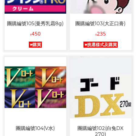
團購編號105(曼秀乳霜8g)
團購編號103(大正口膏)
450
235
$
$
購買
挑選樣式及購買
團購編號104(V水)
團購編號102(白兔DX
270)