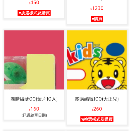
450
$
1230
$
挑選樣式及購買
購買
團購編號00(葉片10入)
團購編號100(大正兒)
160
260
$
$
(已過結單日期)
挑選樣式及購買