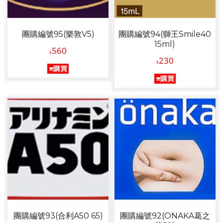
團購編號95(樂敦V5)
團購編號94(獅王Smile40
15ml)
560
$
230
$
購買
購買
團購編號93(合利A50 65)
團購編號92(ONAKA葛之