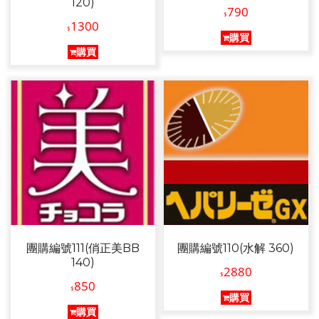
120)
790
$
1300
$
購買
購買
團購編號111(俏正美BB
團購編號110(水解 360)
140)
2880
$
850
$
購買
購買